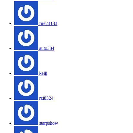
fire23133
auto334
keiji
rzi8324
starpshow