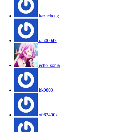
kazucheng
rah00047
echo_sonia
kk0800
x062400x