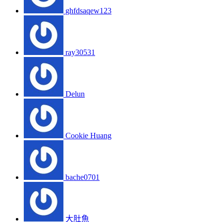
ghfdsaqew123
ray30531
Delun
Cookie Huang
bache0701
大肚魚