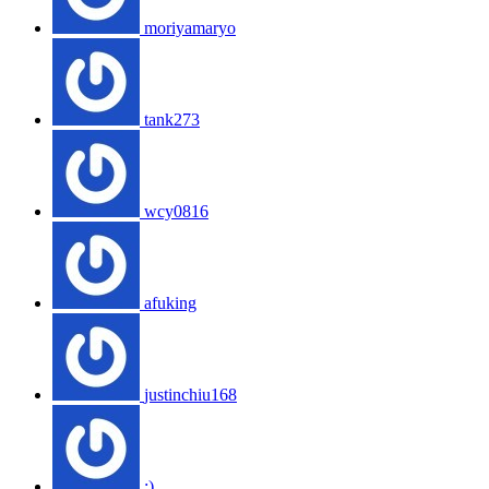
moriyamaryo
tank273
wcy0816
afuking
justinchiu168
:)