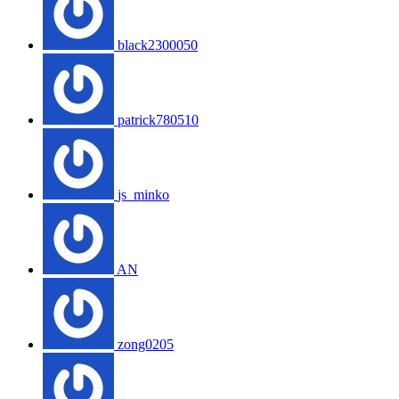
black2300050
patrick780510
js_minko
AN
zong0205