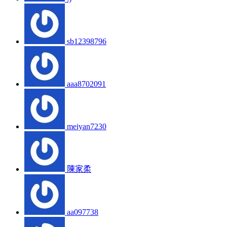
sb12398796
aaa8702091
meiyan7230
陳家柔
aa097738