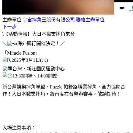
主辦單位
宇宙摔角王股份有限公司
聯絡主辦單位
下一步
\【活動情報】大日本職業摔角來台
＼
海外興行開催決定！／
「Miracle Fusion」
2025年3月1日(六)
台灣・新莊國民運動中心
13:30開場、14:00開始
新台灣娛樂摔角聯盟、Puzzle 帕舒路職業摔角，全力協助合
作！大日本職業摔角，將再度在台舉辦賽事，敬請期待！
入場注意事項：