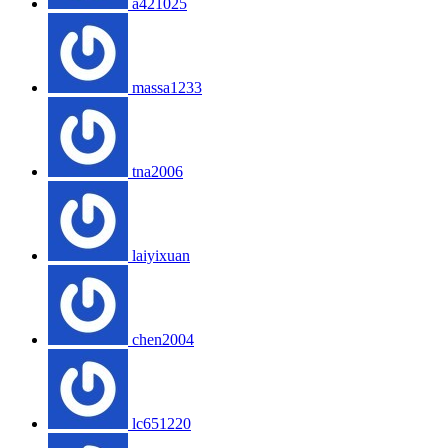
a421025
massa1233
tna2006
laiyixuan
chen2004
lc651220