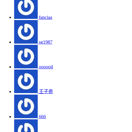
fanciaa
sg1987
oooooil
王子奇
666