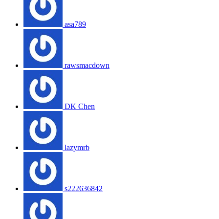
asa789
rawsmacdown
DK Chen
lazymrb
s222636842