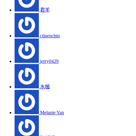
君羊
ctinenchin
jerry0429
水槌
Melanie Yan