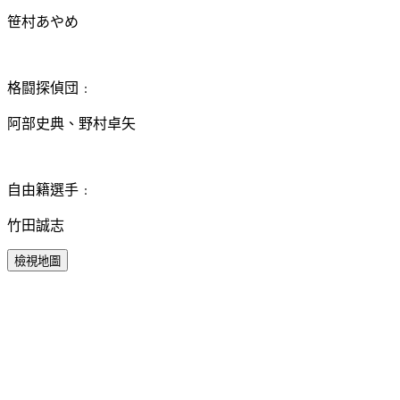
笹村あやめ
格闘探偵団﹕
阿部史典、野村卓矢
自由籍選手﹕
竹田誠志
檢視地圖