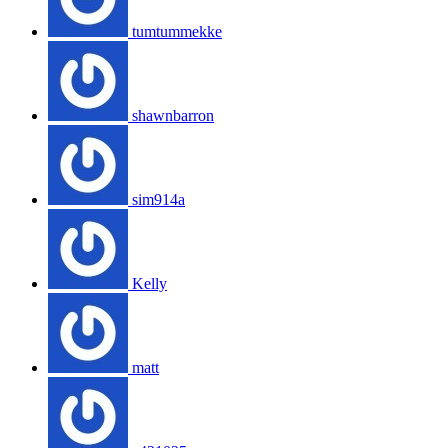
tumtummekke
shawnbarron
sim914a
Kelly
matt