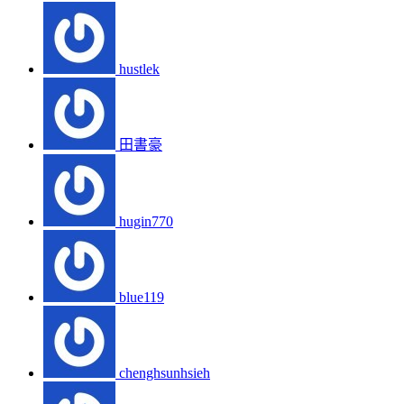
hustlek
田書豪
hugin770
blue119
chenghsunhsieh