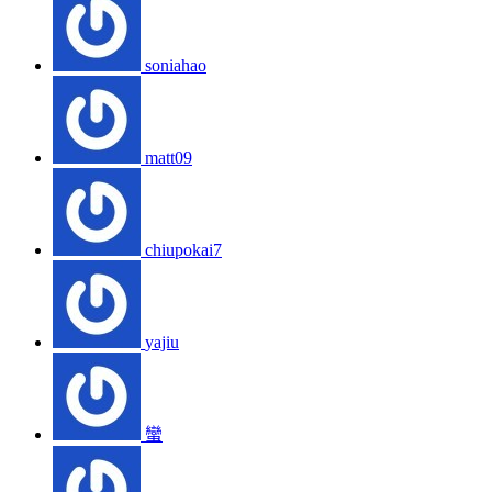
soniahao
matt09
chiupokai7
yajiu
蠻