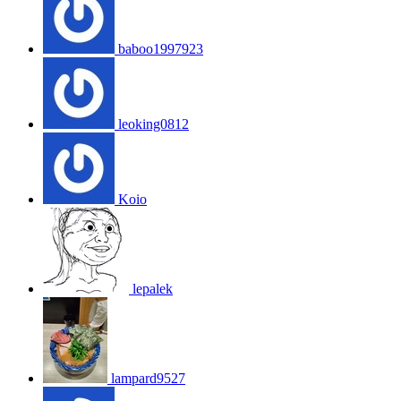
baboo1997923
leoking0812
Koio
lepalek
lampard9527