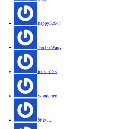
happy52647
Jambo Wang
tenzan123
wonderten
宋肯尼