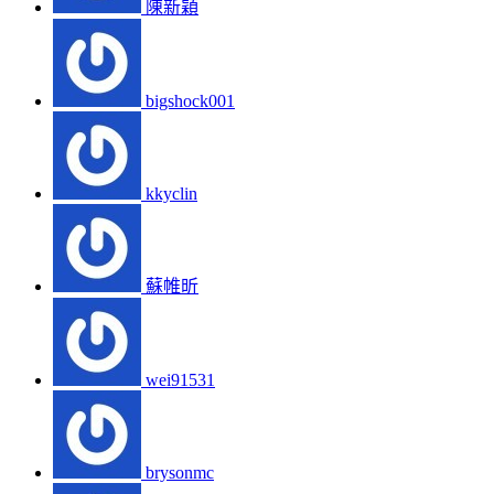
陳新穎
bigshock001
kkyclin
蘇帷昕
wei91531
brysonmc