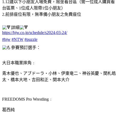
1.12歲以下小朋友入場免費，限坐看台區（需一位成人購買看
台區票、1位成人限帶1位小朋友）
2.前排座位有限，無準備小朋友之免費座位
詳細
https://bjw.co.jp/schedule/s2024-03-24/
#bjw
#NTW
#puzzle
參賽預訂選手：
大日本職業摔角﹕
青木優也、アブドーラ・小林、伊東竜二、神谷英慶、関札皓
太、橋本大地、吉田和正、関本大介
FREEDOMS Pro Wrestling﹕
葛西純